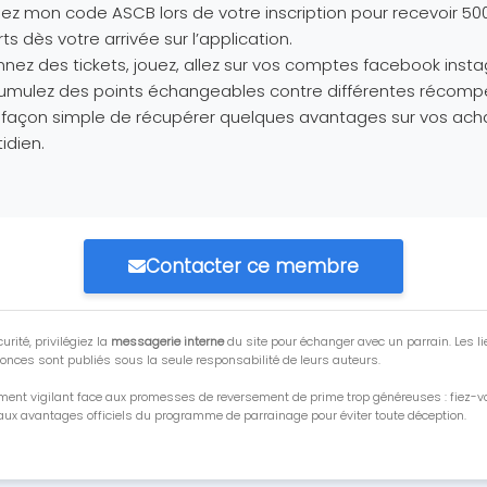
isez mon code ASCB lors de votre inscription pour recevoir 50
rts dès votre arrivée sur l’application.
nez des tickets, jouez, allez sur vos comptes facebook inst
umulez des points échangeables contre différentes récomp
façon simple de récupérer quelques avantages sur vos ach
idien.
Contacter ce membre
urité, privilégiez la
messagerie interne
du site pour échanger avec un parrain. Les li
onces sont publiés sous la seule responsabilité de leurs auteurs.
ment vigilant face aux promesses de reversement de prime trop généreuses : fiez-
ux avantages officiels du programme de parrainage pour éviter toute déception.