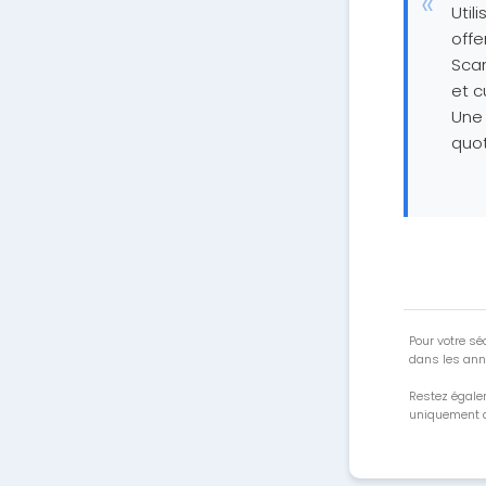
Util
offe
Scan
et c
Une 
quot
Pour votre séc
dans les ann
Restez égale
uniquement a