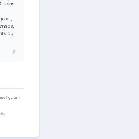
0 coins
agram,
enses.
ats du
ens figurant
vous