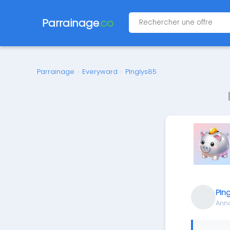
Parrainage
.co
Parrainage
›
Everyward
›
PInglys85
PIn
Ann