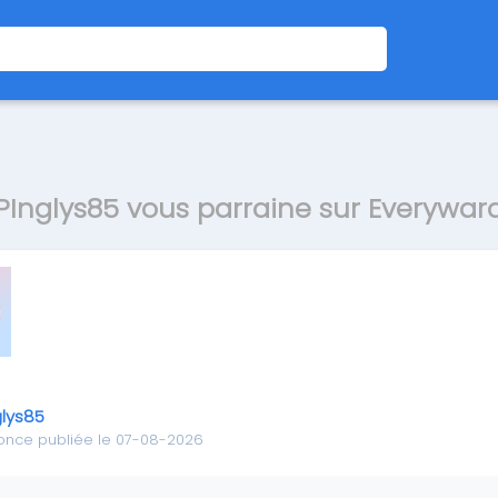
PInglys85 vous parraine sur Everywar
glys85
once publiée le 07-08-2026