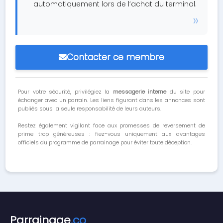
automatiquement lors de l’achat du terminal.
Contacter ce membre
Pour votre sécurité, privilégiez la
messagerie interne
du site pour
échanger avec un parrain. Les liens figurant dans les annonces sont
publiés sous la seule responsabilité de leurs auteurs.
Restez également vigilant face aux promesses de reversement de
prime trop généreuses : fiez-vous uniquement aux avantages
officiels du programme de parrainage pour éviter toute déception.
Parrainage
.co