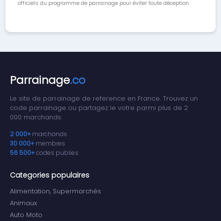
officiels du programme de parrainage pour éviter toute déception.
Parrainage
.co
Le site de parrainage de reference en France. Trouvez un
code parrainage ou partagez le votre parmi plus de 2
000 marchands.
2 000+
marchands
30 000+
membres
56 500+
codes publies
Categories populaires
Alimentation, Supermarchés
Animaux
Auto Moto