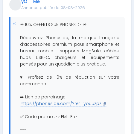
yO__Me
Annonce publiée le 08-08-2026
✴️ 10% OFFERTS SUR PHONESIDE ✴️
Découvrez Phoneside, la marque française
d’accessoires premium pour smartphone et
bureau mobile : supports MagSafe, câbles,
hubs USB-C, chargeurs et équipements
pensés pour un quotidien plus pratique.
♥️ Profitez de 10% de réduction sur votre
commande
➡️ Lien de parrainage :
https://phoneside.com/?ref=iyouuzpz
✅ Code promo : ↪️ EMILIE ↩️
---