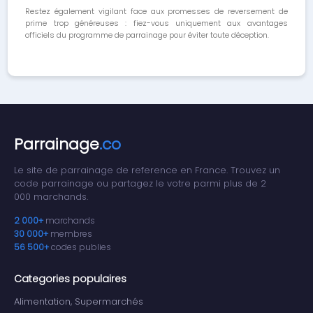
Restez également vigilant face aux promesses de reversement de
prime trop généreuses : fiez-vous uniquement aux avantages
officiels du programme de parrainage pour éviter toute déception.
Parrainage
.co
Le site de parrainage de reference en France. Trouvez un
code parrainage ou partagez le votre parmi plus de 2
000 marchands.
2 000+
marchands
30 000+
membres
56 500+
codes publies
Categories populaires
Alimentation, Supermarchés