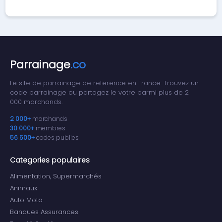
Parrainage
.co
Le site de parrainage de reference en France. Trouvez un
code parrainage ou partagez le votre parmi plus de 2
000 marchands.
2 000+
marchands
30 000+
membres
56 500+
codes publies
Categories populaires
Alimentation, Supermarchés
Animaux
Auto Moto
Banques Assurances