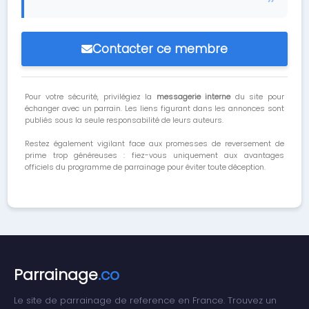
Contacter ce membre
Pour votre sécurité, privilégiez la
messagerie interne
du site pour
échanger avec un parrain. Les liens figurant dans les annonces sont
publiés sous la seule responsabilité de leurs auteurs.
Restez également vigilant face aux promesses de reversement de
prime trop généreuses : fiez-vous uniquement aux avantages
officiels du programme de parrainage pour éviter toute déception.
Parrainage
.co
Le site de parrainage de reference en France. Trouvez un