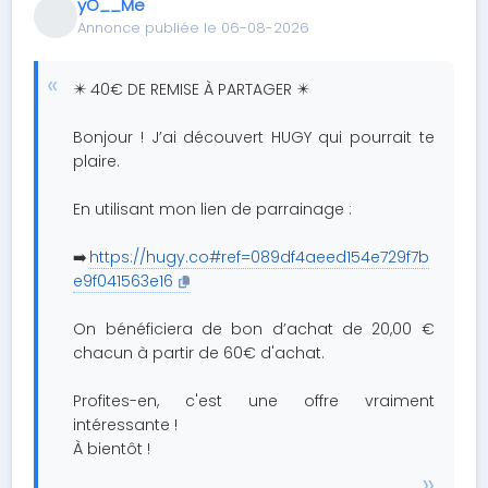
yO__Me
Annonce publiée le 06-08-2026
✴️ 40€ DE REMISE À PARTAGER ✴️
Bonjour ! J’ai découvert HUGY qui pourrait te
plaire.
En utilisant mon lien de parrainage :
➡️
https://hugy.co#ref=089df4aeed154e729f7b
e9f041563e16
On bénéficiera de bon d’achat de 20,00 €
chacun à partir de 60€ d'achat.
Profites-en, c'est une offre vraiment
intéressante !
À bientôt !