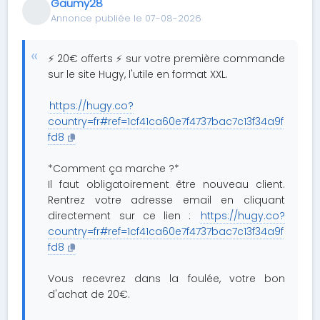
Gaumy28
Annonce publiée le 07-08-2026
⚡ 20€ offerts ⚡ sur votre première commande
sur le site Hugy, l'utile en format XXL.
https://hugy.co?
country=fr#ref=1cf41ca60e7f4737bac7c13f34a9f
fd8
*Comment ça marche ?*
Il faut obligatoirement être nouveau client.
Rentrez votre adresse email en cliquant
directement sur ce lien :
https://hugy.co?
country=fr#ref=1cf41ca60e7f4737bac7c13f34a9f
fd8
Vous recevrez dans la foulée, votre bon
d'achat de 20€.