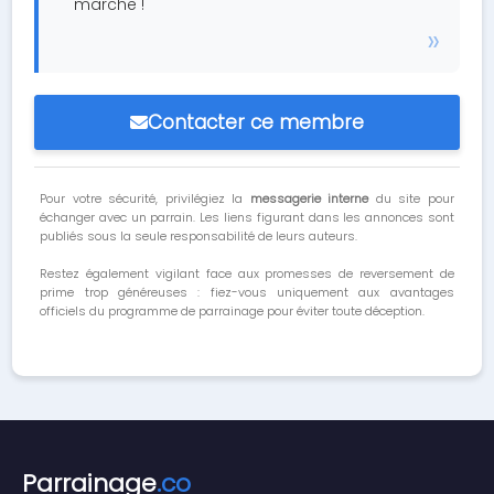
marche !
Contacter ce membre
Pour votre sécurité, privilégiez la
messagerie interne
du site pour
échanger avec un parrain. Les liens figurant dans les annonces sont
publiés sous la seule responsabilité de leurs auteurs.
Restez également vigilant face aux promesses de reversement de
prime trop généreuses : fiez-vous uniquement aux avantages
officiels du programme de parrainage pour éviter toute déception.
Parrainage
.co