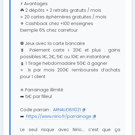
⚡ Avantages
☘️ 2 dépôts + 2 retraits gratuits / mois
⭐ 20 cartes éphémères gratuites / mois
⚜️ Cashback chez +100 enseignes
Exemple 6% chez carrefour
⚽ Jeux avec la carte bancaire
⏬ Paiement carte ≥ 20€ et plus : gains
possibles 1€, 2€, 5€ ou 10€ en instantané
⏫ 1 Tirage hebdomadaire 50€ à gagner
⭐ 1x par mois 200€ remboursés d’achats
pour 1 client
✳️ Parrainage illimité
➡️ 5€ par filleul
Code parrain :
ARNAUDB11021
➡️
https://www.nirio.fr/parrainage
Le seul risque avec Nirio… c’est que ça