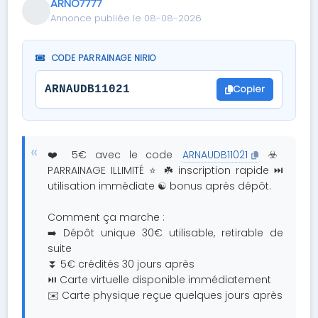
ARNO7777
Annonce publiée le 08-08-2026
CODE PARRAINAGE NIRIO
Copier
ARNAUDB11021
❤️ 5€ avec le code
ARNAUDB11021
☣️
PARRAINAGE ILLIMITÉ ⭐ ☘️ inscription rapide ⏭
utilisation immédiate ☯️ bonus après dépôt.
Comment ça marche :
➡️ Dépôt unique 30€ utilisable, retirable de
suite
⏬ 5€ crédités 30 jours après
⏯ Carte virtuelle disponible immédiatement
✉️ Carte physique reçue quelques jours après