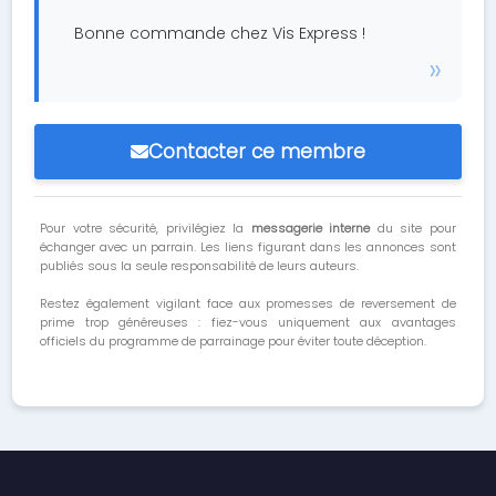
Bonne commande chez Vis Express !
Contacter ce membre
Pour votre sécurité, privilégiez la
messagerie interne
du site pour
échanger avec un parrain. Les liens figurant dans les annonces sont
publiés sous la seule responsabilité de leurs auteurs.
Restez également vigilant face aux promesses de reversement de
prime trop généreuses : fiez-vous uniquement aux avantages
officiels du programme de parrainage pour éviter toute déception.