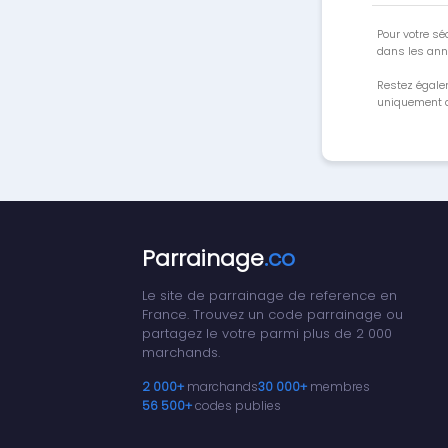
Pour votre séc
dans les ann
Restez égale
uniquement a
Parrainage
.co
Le site de parrainage de reference en
France. Trouvez un code parrainage ou
partagez le votre parmi plus de 2 000
marchands.
2 000+
marchands
30 000+
membres
56 500+
codes publies