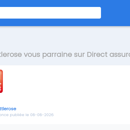
tlerose vous parraine sur Direct assu
ttlerose
once publiée le 08-08-2026