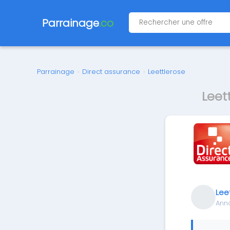
Parrainage
.co
Parrainage
›
Direct assurance
›
Leettlerose
Leet
Lee
Ann