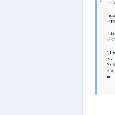
⚡ 50
Insc
✅ D
Puis
✅ 2
N'hé
ravi
Prof
pépi
❤️