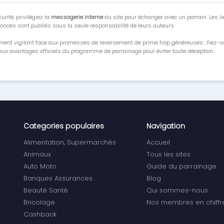
urité, privilégiez la
messagerie interne
du site pour échanger avec un parrain. Les li
onces sont publiés sous la seule responsabilité de leurs auteurs.
ment vigilant face aux promesses de reversement de prime trop généreuses : fiez-
ux avantages officiels du programme de parrainage pour éviter toute déception.
Categories populaires
Navigation
Alimentation, Supermarchés
Accueil
Animaux
Tous les sites
Auto Moto
Guide du parrainage
Banques Assurances
Blog
Beauté Santé
Qui sommes-nous
Bricolage
Nos membres en chiffr
Cashback