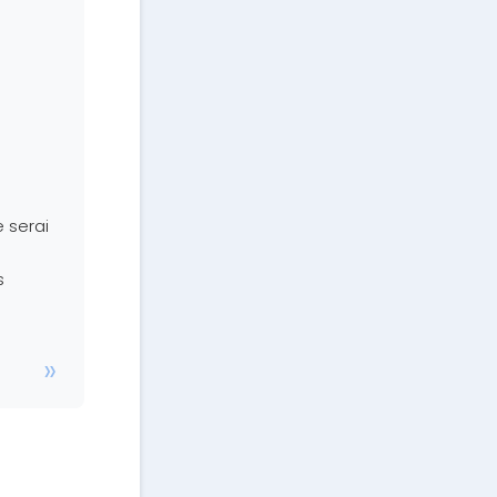
 serai
s