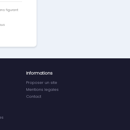
ens figurant
vous
Informations
Proposer un site
Mentions legales
Contact
es