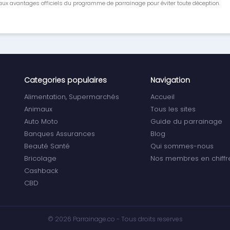
ux avantages officiels du programme de parrainage pour éviter toute déception.
Categories populaires
Navigation
Alimentation, Supermarchés
Accueil
Animaux
Tous les sites
Auto Moto
Guide du parrainage
Banques Assurances
Blog
Beauté Santé
Qui sommes-nous
Bricolage
Nos membres en chiffr
Cashback
CBD
© 2026 Parrainage.co - Tous droits reserves