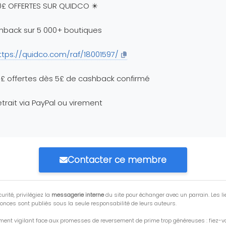
0£ OFFERTES SUR QUIDCO ✴️
hback sur 5 000+ boutiques
ttps://quidco.com/raf/18001597/
£ offertes dès 5£ de cashback confirmé
etrait via PayPal ou virement
Contacter ce membre
urité, privilégiez la
messagerie interne
du site pour échanger avec un parrain. Les li
onces sont publiés sous la seule responsabilité de leurs auteurs.
ment vigilant face aux promesses de reversement de prime trop généreuses : fiez-