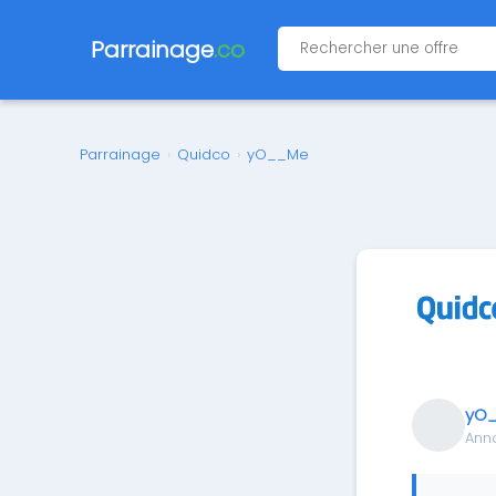
Parrainage
.co
Parrainage
›
Quidco
›
yO__Me
yO
Ann