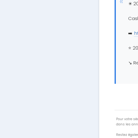
✴️ 2
Cas
➡️
h
⭐ 20
↘️ R
Pour votre séc
dans les ann
Restez égale