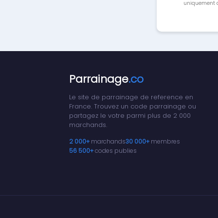
uniquement a
Parrainage
.co
Le site de parrainage de reference en
France. Trouvez un code parrainage ou
partagez le votre parmi plus de 2 000
marchands.
2 000+
marchands
30 000+
membres
56 500+
codes publies