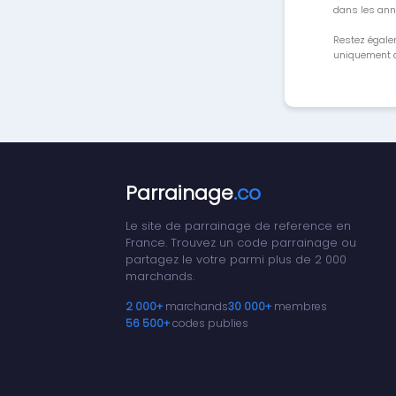
dans les ann
Restez égale
uniquement a
Parrainage
.co
Le site de parrainage de reference en
France. Trouvez un code parrainage ou
partagez le votre parmi plus de 2 000
marchands.
2 000+
marchands
30 000+
membres
56 500+
codes publies