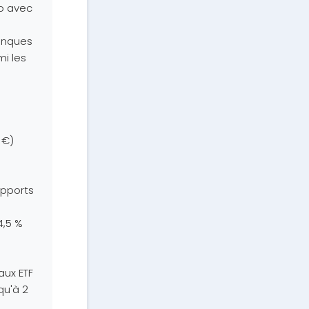
eo avec
banques
mi les
 €)
upports
4,5 %
aux ETF
qu'à 2