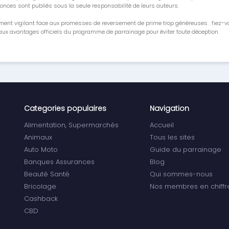
onces sont publiés sous la seule responsabilité de leurs auteurs.
ment vigilant face aux promesses de reversement de prime trop généreuses : fiez-
ux avantages officiels du programme de parrainage pour éviter toute déception.
Categories populaires
Navigation
Alimentation, Supermarchés
Accueil
Animaux
Tous les sites
Auto Moto
Guide du parrainage
Banques Assurances
Blog
Beauté Santé
Qui sommes-nous
Bricolage
Nos membres en chiffr
Cashback
CBD