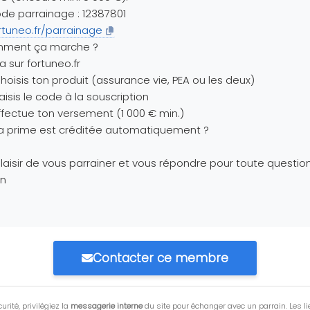
de parrainage : 12387801
rtuneo.fr/parrainage
ment ça marche ?
Va sur fortuneo.fr
Choisis ton produit (assurance vie, PEA ou les deux)
Saisis le code à la souscription
Effectue ton versement (1 000 € min.)
Ta prime est créditée automatiquement ?
laisir de vous parrainer et vous répondre pour toute question
en
Contacter ce membre
urité, privilégiez la
messagerie interne
du site pour échanger avec un parrain. Les li