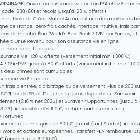
ARRAINAGE] Ouvre ton assurance vie ou ton PEA chez Fortun
code 12387801 et reçois jusqu'à 120 € offerts !
uneo, filiale du Crédit Mutuel Arkéa, est une des meilleures 
igne de France : zéro frais cachés, interface intuitive, frais par
 bas du marché. Élue "World's Best Bank 2025" par Forbes, et
hée d'Or Le Revenu pour son assurance vie en ligne.
ec mon code, tu reçois :
surance vie : 120 € offerts (versement initial min. 1 000 €)
A / PEA-PME : jusqu'à 80 € offerts (versement initial min. 1 000
s deux primes sont cumulables !
surance vie Fortuneo :
n frais d'entrée, d'arbitrage ou de versement. Plus de 200 s
F, SCPI, fonds ISR, or. Deux fonds euros disponibles : Suravenir
ement (2,10 % net 2025) et Suravenir Opportunités (jusqu'à 
2025). Accessible dès 100 €, rachats partiels sans frais.
A Fortuneo :
ier ordre du mois jusqu'à 500 € gratuit (tarif Starter). Accès 
 World et actions européennes. Transfert PEA remboursé jus
€ (encours min. 5 000 €).