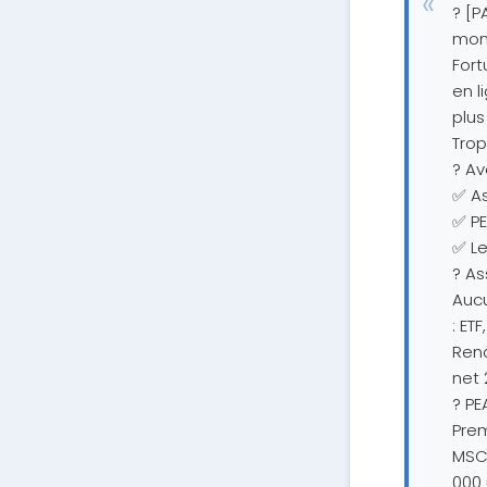
? [P
mon 
Fort
en l
plus
Trop
? Av
✅ As
✅ PE
✅ Le
? As
Aucu
: ET
Rend
net 
? PE
Prem
MSCI
000 