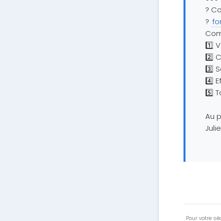
? Co
?
fo
Com
1️⃣ 
2️⃣ 
3️⃣ 
4️⃣ 
5️⃣ 
Au p
Juli
Pour votre séc