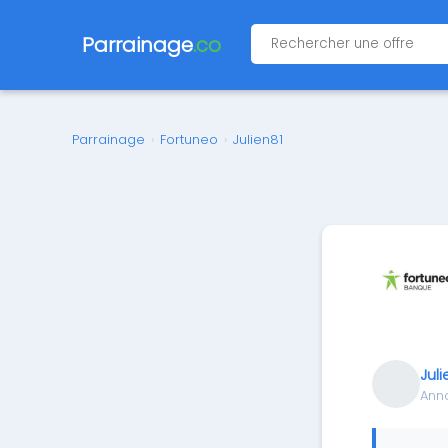
Parrainage
.co
Parrainage
›
Fortuneo
›
Julien81
Juli
Ann