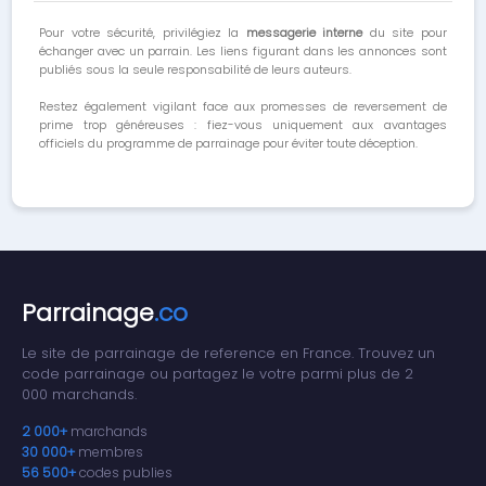
Pour votre sécurité, privilégiez la
messagerie interne
du site pour
échanger avec un parrain. Les liens figurant dans les annonces sont
publiés sous la seule responsabilité de leurs auteurs.
Restez également vigilant face aux promesses de reversement de
prime trop généreuses : fiez-vous uniquement aux avantages
officiels du programme de parrainage pour éviter toute déception.
Parrainage
.co
Le site de parrainage de reference en France. Trouvez un
code parrainage ou partagez le votre parmi plus de 2
000 marchands.
2 000+
marchands
30 000+
membres
56 500+
codes publies