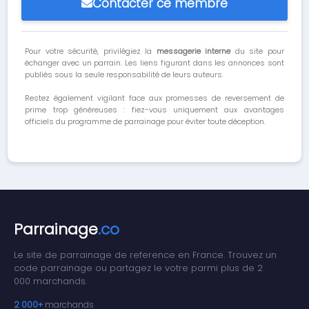
Contacter ce membre
Pour votre sécurité, privilégiez la
messagerie interne
du site pour
échanger avec un parrain. Les liens figurant dans les annonces sont
publiés sous la seule responsabilité de leurs auteurs.
Restez également vigilant face aux promesses de reversement de
prime trop généreuses : fiez-vous uniquement aux avantages
officiels du programme de parrainage pour éviter toute déception.
Parrainage
.co
Le site de parrainage de reference en France. Trouvez un
code parrainage ou partagez le votre parmi plus de 2
000 marchands.
2 000+
marchands