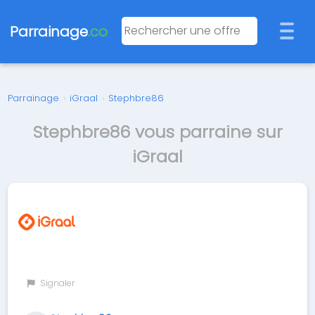
Parrainage
.co
Parrainage
›
iGraal
›
Stephbre86
Stephbre86 vous parraine sur
iGraal
Signaler