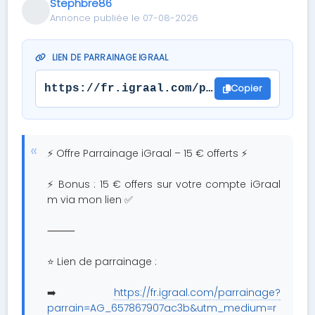
Stephbre86
Annonce publiée le 07-08-2026
LIEN DE PARRAINAGE IGRAAL
Copier
https://fr.igraal.com/parrainage?parra
⚡️ Offre Parrainage iGraal – 15 € offerts ⚡
⚡ Bonus : 15 € offers sur votre compte iGraal
m via mon lien ✅
⸻
⭐️ Lien de parrainage :
➡️
https://fr.igraal.com/parrainage?
parrain=AG_657867907ac3b&utm_medium=r