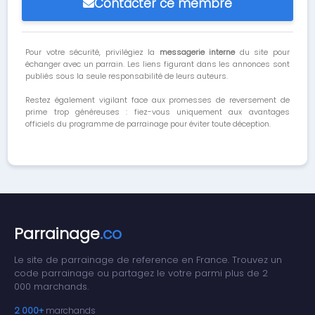
Contacter ce membre
Pour votre sécurité, privilégiez la
messagerie interne
du site pour
échanger avec un parrain. Les liens figurant dans les annonces sont
publiés sous la seule responsabilité de leurs auteurs.
Restez également vigilant face aux promesses de reversement de
prime trop généreuses : fiez-vous uniquement aux avantages
officiels du programme de parrainage pour éviter toute déception.
Parrainage
.co
Le site de parrainage de reference en France. Trouvez un
code parrainage ou partagez le votre parmi plus de 2
000 marchands.
2 000+
marchands