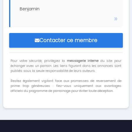
Benjamin
Contacter ce membre
Pour votre sécurité, privilégiez la
messagerie interne
du site pour
échanger avec un parrain. Les liens figurant dans les annonces sont
publiés sous la seule responsabilité de leurs auteurs.
Restez également vigilant face aux promesses de reversement de
prime trop généreuses : fiez-vous uniquement aux avantages
officiels du programme de parrainage pour éviter toute déception.