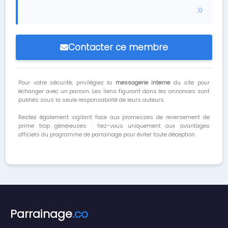
Contacter ce membre
Pour votre sécurité, privilégiez la
messagerie interne
du site pour
échanger avec un parrain. Les liens figurant dans les annonces sont
publiés sous la seule responsabilité de leurs auteurs.
Restez également vigilant face aux promesses de reversement de
prime trop généreuses : fiez-vous uniquement aux avantages
officiels du programme de parrainage pour éviter toute déception.
Parrainage
.co