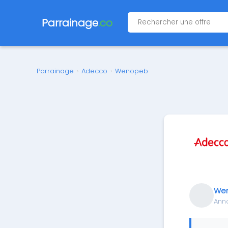
Parrainage
.co
Parrainage
›
Adecco
›
Wenopeb
We
Ann