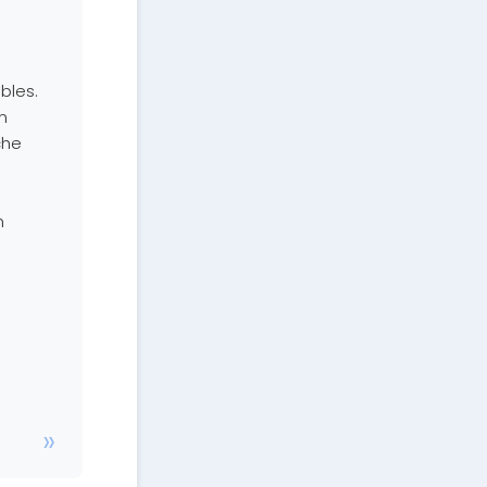
bles.
n
che
m