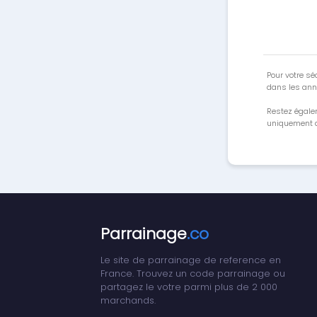
Pour votre séc
dans les ann
Restez égale
uniquement a
Parrainage
.co
Le site de parrainage de reference en
France. Trouvez un code parrainage ou
partagez le votre parmi plus de 2 000
marchands.