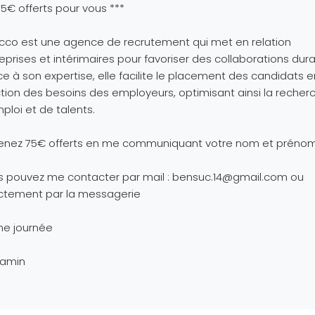
75€ offerts pour vous ***
co est une agence de recrutement qui met en relation
eprises et intérimaires pour favoriser des collaborations dura
e à son expertise, elle facilite le placement des candidats e
tion des besoins des employeurs, optimisant ainsi la recher
ploi et de talents.
enez 75€ offerts en me communiquant votre nom et préno
 pouvez me contacter par mail :
bensuc.14@gmail.com
ou
ctement par la messagerie
ne journée
jamin