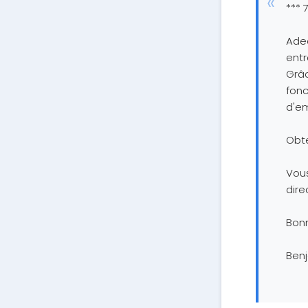
*** 
Adec
entr
Grâc
fonc
d'em
Obt
Vous
dire
Bon
Ben