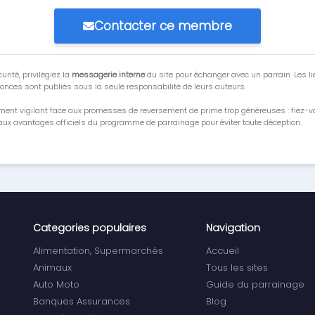
Contacter ce membre
urité, privilégiez la
messagerie interne
du site pour échanger avec un parrain. Les li
onces sont publiés sous la seule responsabilité de leurs auteurs.
ment vigilant face aux promesses de reversement de prime trop généreuses : fiez-
ux avantages officiels du programme de parrainage pour éviter toute déception.
Categories populaires
Navigation
Alimentation, Supermarchés
Accueil
Animaux
Tous les sites
Auto Moto
Guide du parrainage
Banques Assurances
Blog