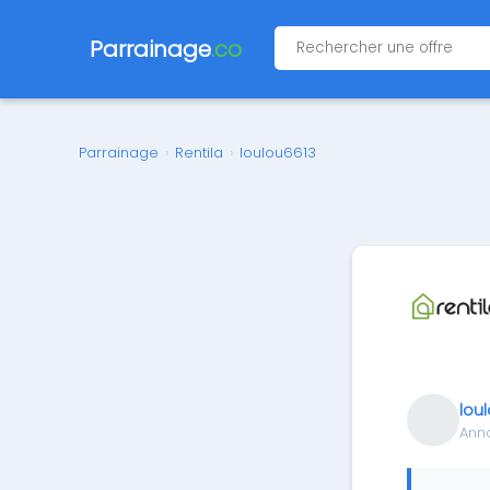
Parrainage
.co
Parrainage
›
Rentila
›
loulou6613
lou
Ann