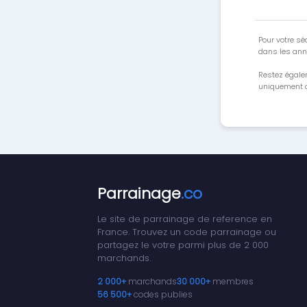
Pour votre séc
dans les ann
Restez égale
uniquement a
Parrainage
.co
Le site de parrainage de reference en
France. Trouvez un code parrainage ou
partagez le votre parmi plus de 2 000
marchands.
2 000+
marchands
30 000+
membres
56 500+
codes publies