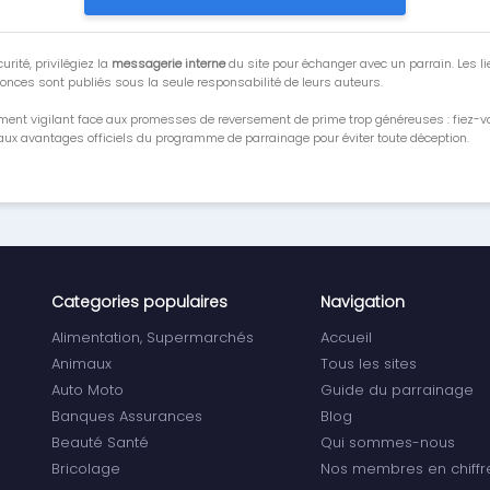
urité, privilégiez la
messagerie interne
du site pour échanger avec un parrain. Les li
onces sont publiés sous la seule responsabilité de leurs auteurs.
ment vigilant face aux promesses de reversement de prime trop généreuses : fiez-
ux avantages officiels du programme de parrainage pour éviter toute déception.
Categories populaires
Navigation
Alimentation, Supermarchés
Accueil
Animaux
Tous les sites
Auto Moto
Guide du parrainage
Banques Assurances
Blog
Beauté Santé
Qui sommes-nous
Bricolage
Nos membres en chiffr