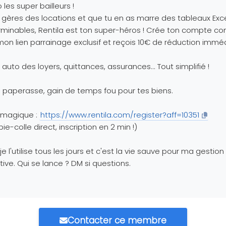
o les super bailleurs !
u gères des locations et que tu en as marre des tableaux Exc
rminables, Rentila est ton super-héros ! Crée ton compte c
mon lien parrainage exclusif et reçois 10€ de réduction immé
i auto des loyers, quittances, assurances... Tout simplifié !
 paperasse, gain de temps fou pour tes biens.
 magique :
https://www.rentila.com/register?aff=10351
ie-colle direct, inscription en 2 min !)
 je l'utilise tous les jours et c'est la vie sauve pour ma gestion
tive. Qui se lance ? DM si questions.
Contacter ce membre