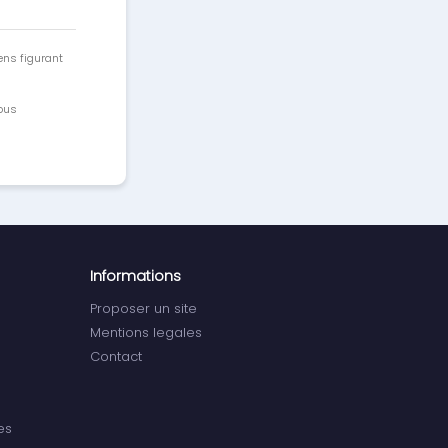
ens figurant
vous
Informations
Proposer un site
Mentions legales
Contact
es