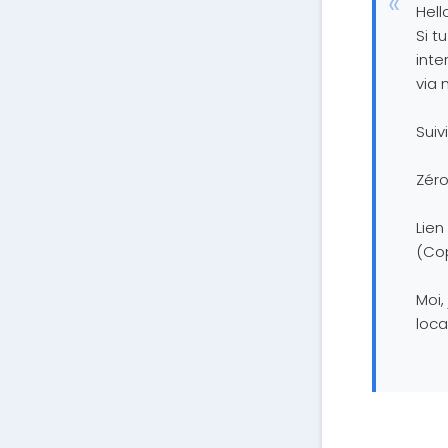
Hell
Si t
inte
via 
Suiv
Zéro
Lien
(Cop
Moi,
loca