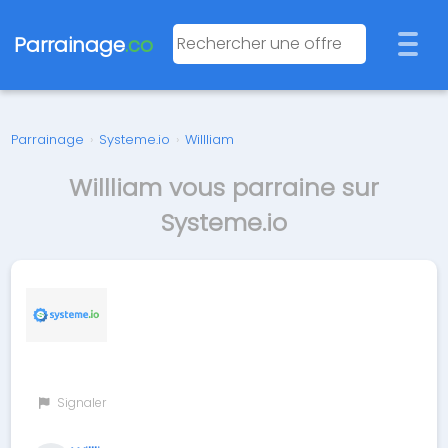
Parrainage
.co
Parrainage
›
Systeme.io
›
Willliam
Willliam vous parraine sur
Systeme.io
Signaler