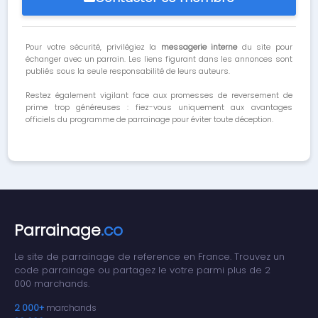
Pour votre sécurité, privilégiez la
messagerie interne
du site pour
échanger avec un parrain. Les liens figurant dans les annonces sont
publiés sous la seule responsabilité de leurs auteurs.
Restez également vigilant face aux promesses de reversement de
prime trop généreuses : fiez-vous uniquement aux avantages
officiels du programme de parrainage pour éviter toute déception.
Parrainage
.co
Le site de parrainage de reference en France. Trouvez un
code parrainage ou partagez le votre parmi plus de 2
000 marchands.
2 000+
marchands