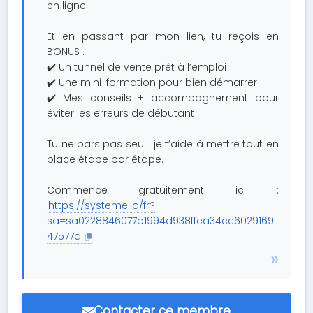
en ligne
Et en passant par mon lien, tu reçois en
BONUS :
✔️ Un tunnel de vente prêt à l’emploi
✔️ Une mini-formation pour bien démarrer
✔️ Mes conseils + accompagnement pour
éviter les erreurs de débutant
Tu ne pars pas seul : je t’aide à mettre tout en
place étape par étape.
Commence gratuitement ici :
https://systeme.io/fr?
sa=sa0228846077b1994d938ffea34cc6029169
47577d
Contacter ce membre