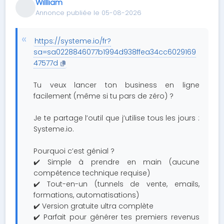
Willliam
Annonce publiée le 05-08-2026
https://systeme.io/fr?
sa=sa0228846077b1994d938ffea34cc6029169
47577d
Tu veux lancer ton business en ligne
facilement (même si tu pars de zéro) ?
Je te partage l’outil que j’utilise tous les jours :
Systeme.io.
Pourquoi c’est génial ?
✔️ Simple à prendre en main (aucune
compétence technique requise)
✔️ Tout-en-un (tunnels de vente, emails,
formations, automatisations)
✔️ Version gratuite ultra complète
✔️ Parfait pour générer tes premiers revenus