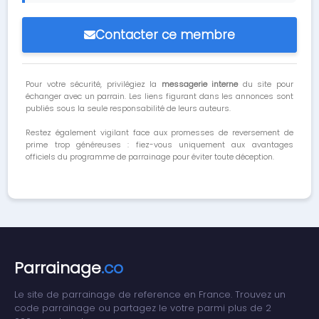
Contacter ce membre
Pour votre sécurité, privilégiez la
messagerie interne
du site pour
échanger avec un parrain. Les liens figurant dans les annonces sont
publiés sous la seule responsabilité de leurs auteurs.
Restez également vigilant face aux promesses de reversement de
prime trop généreuses : fiez-vous uniquement aux avantages
officiels du programme de parrainage pour éviter toute déception.
Parrainage
.co
Le site de parrainage de reference en France. Trouvez un
code parrainage ou partagez le votre parmi plus de 2