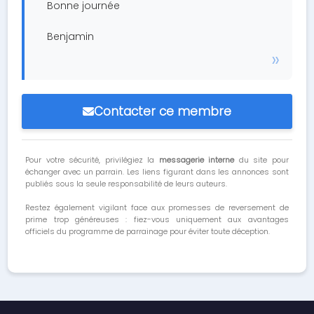
Bonne journée
Benjamin
Contacter ce membre
Pour votre sécurité, privilégiez la
messagerie interne
du site pour
échanger avec un parrain. Les liens figurant dans les annonces sont
publiés sous la seule responsabilité de leurs auteurs.
Restez également vigilant face aux promesses de reversement de
prime trop généreuses : fiez-vous uniquement aux avantages
officiels du programme de parrainage pour éviter toute déception.