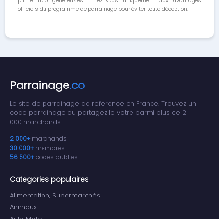
prime trop généreuses : fiez-vous uniquement aux avantages
officiels du programme de parrainage pour éviter toute déception.
Parrainage
.co
Le site de parrainage de reference en France. Trouvez un
code parrainage ou partagez le votre parmi plus de 2
000 marchands.
2 000+
marchands
30 000+
membres
56 500+
codes publies
Categories populaires
Alimentation, Supermarchés
Animaux
Auto Moto