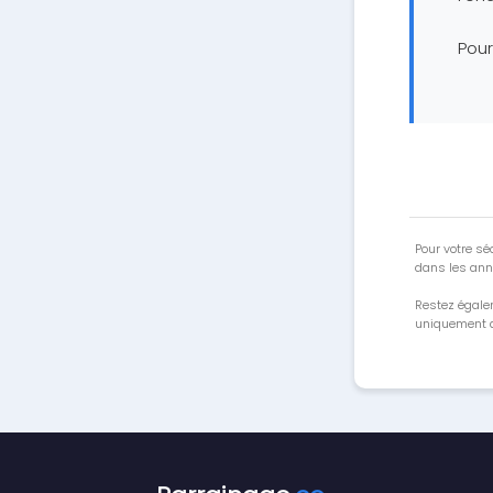
Pour
Pour votre séc
dans les ann
Restez égale
uniquement a