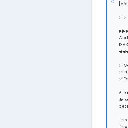
[VAL
✅ ✅ 
▶▶
Code
138
◀◀
✅ Go
✅ PE
✅ Fo
⚡ Pa
Je s
déte
Lors
l’en