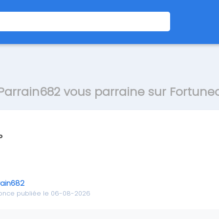
Parrain682 vous parraine sur Fortune
rain682
once publiée le 06-08-2026