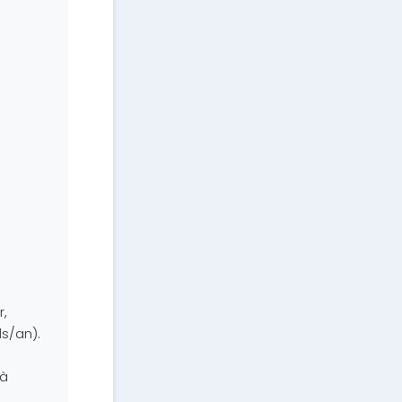
r,
ls/an).
 à