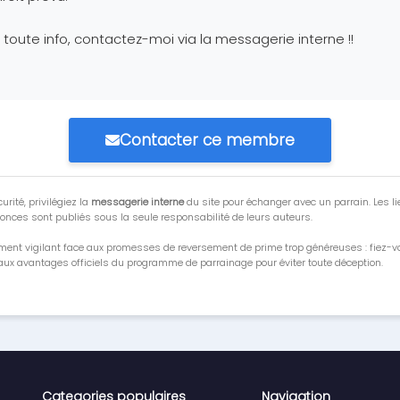
 toute info, contactez-moi via la messagerie interne !!
Contacter ce membre
urité, privilégiez la
messagerie interne
du site pour échanger avec un parrain. Les li
onces sont publiés sous la seule responsabilité de leurs auteurs.
ment vigilant face aux promesses de reversement de prime trop généreuses : fiez-
ux avantages officiels du programme de parrainage pour éviter toute déception.
Categories populaires
Navigation