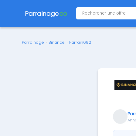
Parrainage
.co
Parrainage
›
Binance
›
Parrain682
Par
Ann