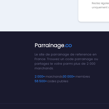
Restez égale
uniquement a
Parrainage
.co
Le site de parrainage de reference en
France. Trouvez un code parrainage ou
partagez le votre parmi plus de 2 000
marchands.
2 000+
marchands
30 000+
membres
56 500+
codes publies