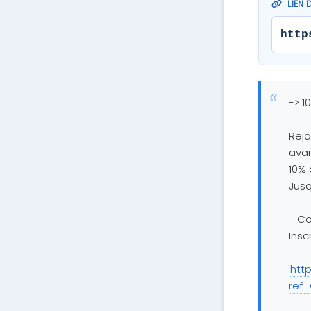
LIEN 
http
-> 1
Rejo
avan
10% 
Jusq
- Co
Insc
htt
ref