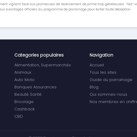
ment vigilant face aux promesses de reversement de prime trop généreuses : fiez-
ux avantages officiels du programme de parrainage pour éviter toute déception.
Categories populaires
Navigation
Alimentation, Supermarchés
Accueil
Animaux
Tous les sites
Auto Moto
Guide du parrainage
Banques Assurances
Blog
Beauté Santé
Qui sommes-nous
Bricolage
Nos membres en chiffr
Cashback
CBD