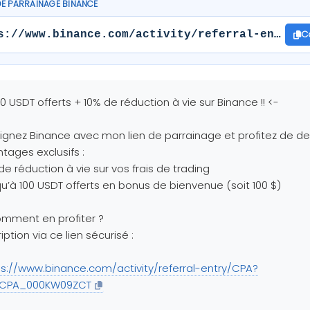
DE PARRAINAGE BINANCE
C
s://www.binance.com/activity/referral-entry/C
00 USDT offerts + 10% de réduction à vie sur Binance !! <-
ignez Binance avec mon lien de parrainage et profitez de d
tages exclusifs :
de réduction à vie sur vos frais de trading
u’à 100 USDT offerts en bonus de bienvenue (soit 100 $)
mment en profiter ?
ription via ce lien sécurisé :
ps://www.binance.com/activity/referral-entry/CPA?
=CPA_000KW09ZCT