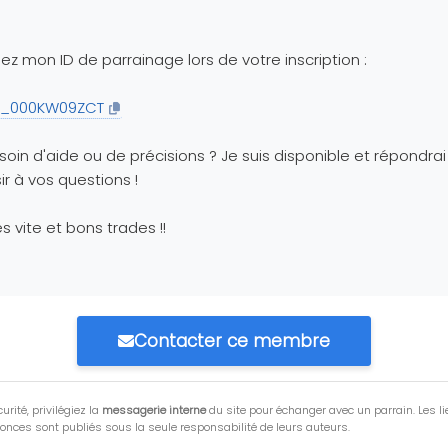
isez mon ID de parrainage lors de votre inscription :
_000KW09ZCT
soin d'aide ou de précisions ? Je suis disponible et répondra
sir à vos questions !
ès vite et bons trades !!
Contacter ce membre
urité, privilégiez la
messagerie interne
du site pour échanger avec un parrain. Les li
onces sont publiés sous la seule responsabilité de leurs auteurs.