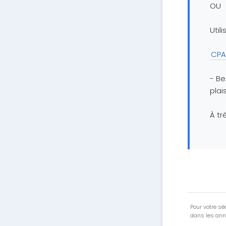
OU
Util
CPA
- Be
plai
À tr
Pour votre séc
dans les ann