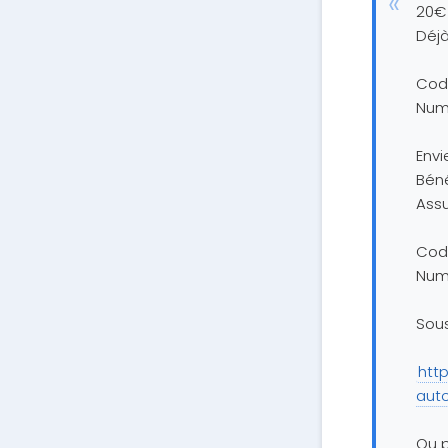
20€ 
Déjà
Cod
Numé
Envi
Béné
Ass
Cod
Numé
Sous
htt
auto
Ou p