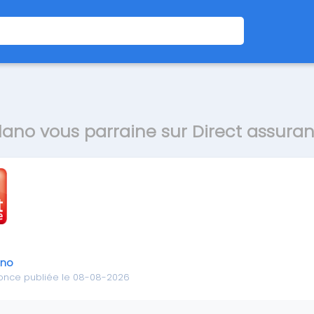
lano vous parraine sur Direct assura
ano
once publiée le 08-08-2026