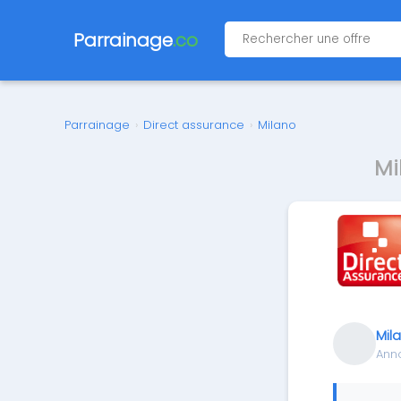
Parrainage
.co
Parrainage
›
Direct assurance
›
Milano
Mi
Mil
Ann