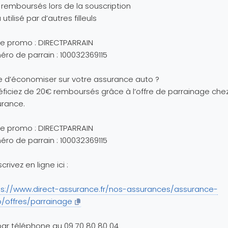
remboursés lors de la souscription
 utilisé par d’autres filleuls
e promo : DIRECTPARRAIN
ro de parrain : 100032369115
e d’économiser sur votre assurance auto ?
ficiez de 20€ remboursés grâce à l’offre de parrainage chez
urance.
e promo : DIRECTPARRAIN
ro de parrain : 100032369115
crivez en ligne ici :
ps://www.direct-assurance.fr/nos-assurances/assurance-
/offres/parrainage
ar téléphone au 09 70 80 80 04