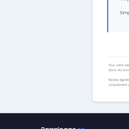
Simp
Pour votre séc
dans les ann
Restez égale
uniquement a