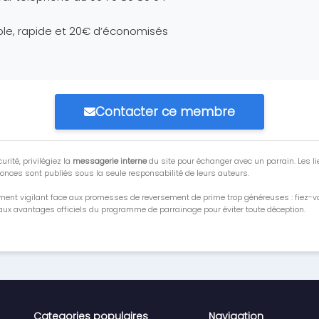
le, rapide et 20€ d’économisés
Contacter ce membre
urité, privilégiez la
messagerie interne
du site pour échanger avec un parrain. Les li
onces sont publiés sous la seule responsabilité de leurs auteurs.
ment vigilant face aux promesses de reversement de prime trop généreuses : fiez-
ux avantages officiels du programme de parrainage pour éviter toute déception.
Categories populaires
Navigation