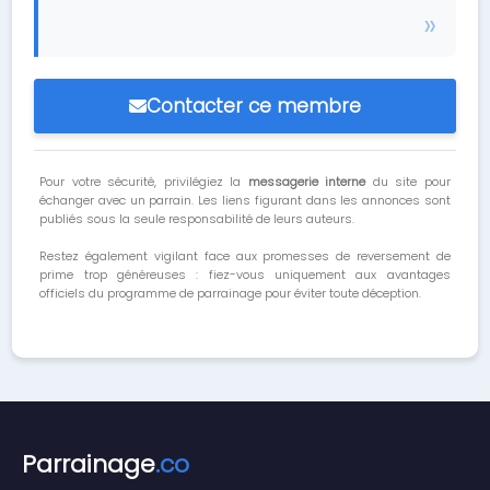
Contacter ce membre
Pour votre sécurité, privilégiez la
messagerie interne
du site pour
échanger avec un parrain. Les liens figurant dans les annonces sont
publiés sous la seule responsabilité de leurs auteurs.
Restez également vigilant face aux promesses de reversement de
prime trop généreuses : fiez-vous uniquement aux avantages
officiels du programme de parrainage pour éviter toute déception.
Parrainage
.co