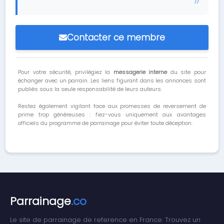
Contacter ce membre
Pour votre sécurité, privilégiez la
messagerie interne
du site pour
échanger avec un parrain. Les liens figurant dans les annonces sont
publiés sous la seule responsabilité de leurs auteurs.
Restez également vigilant face aux promesses de reversement de
prime trop généreuses : fiez-vous uniquement aux avantages
officiels du programme de parrainage pour éviter toute déception.
Parrainage
.co
Le site de parrainage de reference en France. Trouvez un