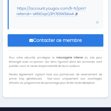
https://account.yougov.com/fr-fr/join?
referral=-sR5tDqzQ3Ft7EElW3xtwA
Contacter ce membre
Pour votre sécurité, privilégiez la
messagerie interne
du site pour
échanger avec un parrain. Les liens figurant dans les annonces sont
publiés sous la seule responsabilité de leurs auteurs.
Restez également vigilant face aux promesses de reversement de
prime trop généreuses : fiez-vous uniquement aux avantages
officiels du programme de parrainage pour éviter toute déception.