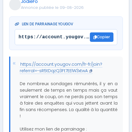
JodieFo
Annonce publiée le 09-08-2026
LIEN DE PARRAINAGE YOUGOV
Copier
https://account.yougov.com/fr-fr/join?
https://account.yougov.com/fr-fr/join?
referral=-sR5tDqzQ3Ft7EElW3xtwA
De nombreux sondages rémunérés, il y en a
seulement de temps en temps mais ça vaut
vraiment le coup, on ne perds pas son temps
à faire des enquêtes qui vous jettent avant la
fin sans récompenses. La qualité à la quantité
!
Utilisez mon lien de parrainage :