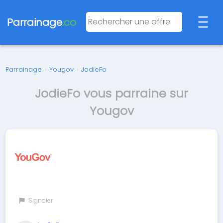
Parrainage
.co
Parrainage
›
Yougov
›
JodieFo
JodieFo vous parraine sur
Yougov
Signaler