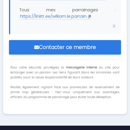
Tous mes parrainages :
https://linktr.ee/william.le.parrain
Contacter ce membre
Pour votre sécurité, privilégiez la
messagerie interne
du site pour
échanger avec un parrain. Les liens figurant dans les annonces sont
publiés sous la seule responsabilité de leurs auteurs.
Restez également vigilant face aux promesses de reversement de
prime trop généreuses : fiez-vous uniquement aux avantages
officiels du programme de parrainage pour éviter toute déception.