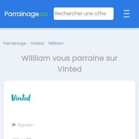
Parrainage
.co
Parrainage
›
Vinted
›
Willliam
Willliam vous parraine sur
Vinted
Signaler