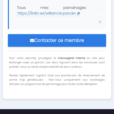
Tous mes parrainages :
https://linktr.ee/william.le.parrain
Contacter ce membre
Pour votre sécurité, privilégiez la
messagerie interne
du site pour
échanger avec un parrain. Les liens figurant dans les annonces sont
publiés sous la seule responsabilité de leurs auteurs.
Restez également vigilant face aux promesses de reversement de
prime trop généreuses : fiez-vous uniquement aux avantages
officiels du programme de parrainage pour éviter toute déception.