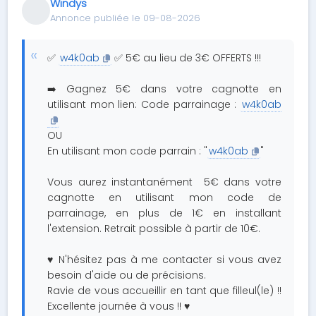
Windys
Annonce publiée le 09-08-2026
✅
w4k0ab
✅ 5€ au lieu de 3€ OFFERTS !!!
➡️ Gagnez 5€ dans votre cagnotte en
utilisant mon lien: Code parrainage :
w4k0ab
OU
En utilisant mon code parrain : "
w4k0ab
"
Vous aurez instantanément 5€ dans votre
cagnotte en utilisant mon code de
parrainage, en plus de 1€ en installant
l'extension. Retrait possible à partir de 10€.
♥ N'hésitez pas à me contacter si vous avez
besoin d'aide ou de précisions.
Ravie de vous accueillir en tant que filleul(le) !!
Excellente journée à vous !! ♥