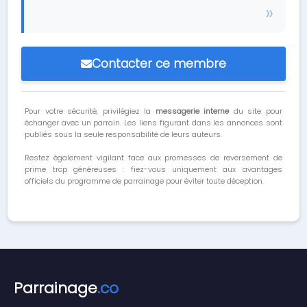
Contacter ce membre
Pour votre sécurité, privilégiez la
messagerie interne
du site pour
échanger avec un parrain. Les liens figurant dans les annonces sont
publiés sous la seule responsabilité de leurs auteurs.
Restez également vigilant face aux promesses de reversement de
prime trop généreuses : fiez-vous uniquement aux avantages
officiels du programme de parrainage pour éviter toute déception.
Parrainage
.co