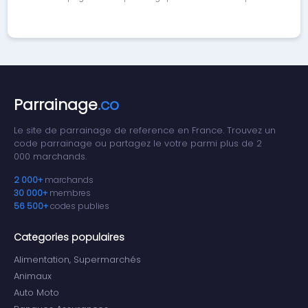
Parrainage
.co
Le site de parrainage de reference en France. Trouvez un
code parrainage ou partagez le votre parmi plus de 2
000 marchands.
2 000+
marchands
30 000+
membres
56 500+
codes publies
Categories populaires
Alimentation, Supermarchés
Animaux
Auto Moto