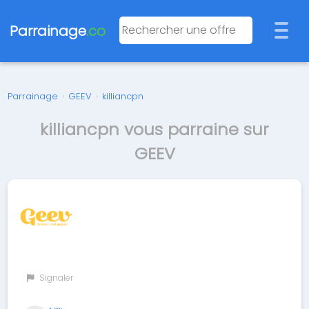
Parrainage
.co
Parrainage
›
GEEV
›
killiancpn
killiancpn vous parraine sur
GEEV
Signaler