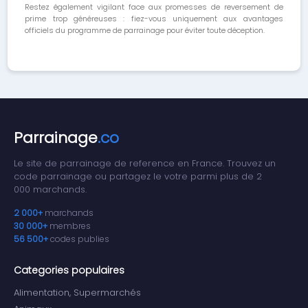
Restez également vigilant face aux promesses de reversement de
prime trop généreuses : fiez-vous uniquement aux avantages
officiels du programme de parrainage pour éviter toute déception.
Parrainage
.co
Le site de parrainage de reference en France. Trouvez un
code parrainage ou partagez le votre parmi plus de 2
000 marchands.
2 000+
marchands
30 000+
membres
56 500+
codes publies
Categories populaires
Alimentation, Supermarchés