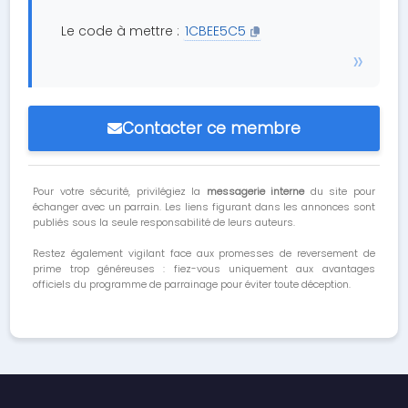
Le code à mettre :
1CBEE5C5
Contacter ce membre
Pour votre sécurité, privilégiez la
messagerie interne
du site pour
échanger avec un parrain. Les liens figurant dans les annonces sont
publiés sous la seule responsabilité de leurs auteurs.
Restez également vigilant face aux promesses de reversement de
prime trop généreuses : fiez-vous uniquement aux avantages
officiels du programme de parrainage pour éviter toute déception.