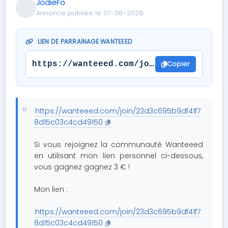
JodieFo
Annonce publiée le 07-08-2026
LIEN DE PARRAINAGE WANTEEED
Copier
https://wanteeed.com/join/23d3c695b9df
https://wanteeed.com/join/23d3c695b9df41f7
8d15c03c4cd49150
Si vous rejoignez la communauté Wanteeed
en utilisant mon lien personnel ci-dessous,
vous gagnez gagnez 3 € !
Mon lien :
https://wanteeed.com/join/23d3c695b9df41f7
8d15c03c4cd49150