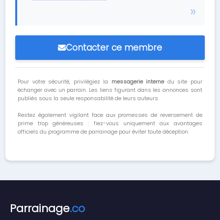
Contacter ce membre
Pour votre sécurité, privilégiez la
messagerie interne
du site pour
échanger avec un parrain. Les liens figurant dans les annonces sont
publiés sous la seule responsabilité de leurs auteurs.
Restez également vigilant face aux promesses de reversement de
prime trop généreuses : fiez-vous uniquement aux avantages
officiels du programme de parrainage pour éviter toute déception.
Parrainage
.co