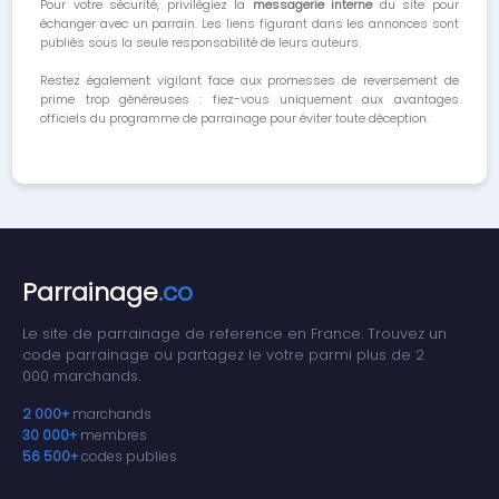
Pour votre sécurité, privilégiez la
messagerie interne
du site pour
échanger avec un parrain. Les liens figurant dans les annonces sont
publiés sous la seule responsabilité de leurs auteurs.
Restez également vigilant face aux promesses de reversement de
prime trop généreuses : fiez-vous uniquement aux avantages
officiels du programme de parrainage pour éviter toute déception.
Parrainage
.co
Le site de parrainage de reference en France. Trouvez un
code parrainage ou partagez le votre parmi plus de 2
000 marchands.
2 000+
marchands
30 000+
membres
56 500+
codes publies