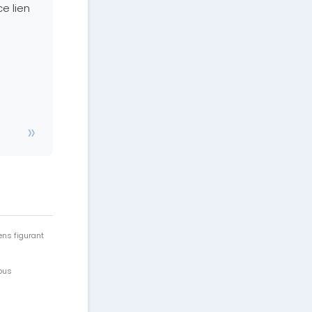
e lien
ens figurant
vous