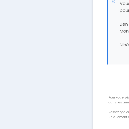
Vous
pour
Lien
Mon
N'hé
Pour votre séc
dans les ann
Restez égale
uniquement a