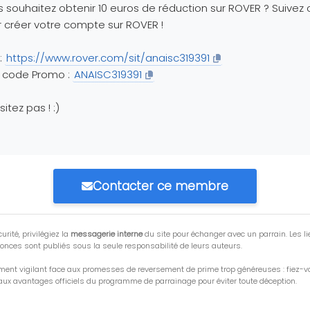
 souhaitez obtenir 10 euros de réduction sur ROVER ? Suivez c
 créer votre compte sur ROVER !
 :
https://www.rover.com/sit/anaisc319391
 code Promo :
ANAISC319391
sitez pas ! :)
Contacter ce membre
urité, privilégiez la
messagerie interne
du site pour échanger avec un parrain. Les li
onces sont publiés sous la seule responsabilité de leurs auteurs.
ment vigilant face aux promesses de reversement de prime trop généreuses : fiez-
ux avantages officiels du programme de parrainage pour éviter toute déception.