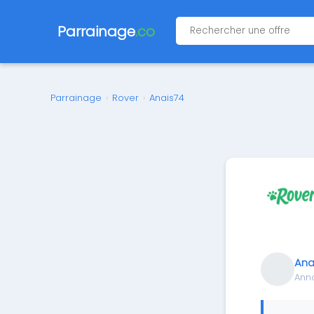
Parrainage
.co
Parrainage
›
Rover
›
Anais74
Ana
Anno