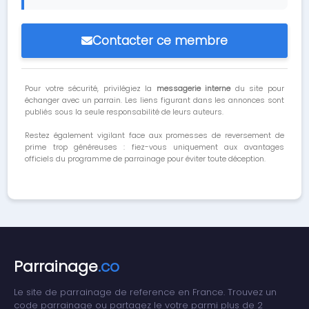
Contacter ce membre
Pour votre sécurité, privilégiez la
messagerie interne
du site pour
échanger avec un parrain. Les liens figurant dans les annonces sont
publiés sous la seule responsabilité de leurs auteurs.
Restez également vigilant face aux promesses de reversement de
prime trop généreuses : fiez-vous uniquement aux avantages
officiels du programme de parrainage pour éviter toute déception.
Parrainage
.co
Le site de parrainage de reference en France. Trouvez un
code parrainage ou partagez le votre parmi plus de 2