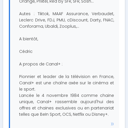
Orange, Prixtel, Red by SFR, SFR, Sosh...
Autes : Tiktok, MAAF Assurance, Verbaudet,
Leclerc Drive, FDJ, PMU, cDiscount, Darty, FNAC,
Conforama, Ubaldi, Zooplus,…
A bientôt,
Cédric
A propos de Canal+ :
Pionnier et leader de la télévision en France,
Canal+ est une chaîne axée sur le cinéma et
le sport.
Lancée le 4 novembre 1984 comme chaine
unique, Canal+ rassemble aujourd'hui des
offres et chaines exclusives ou en partenariat
telles que BeIn Sport, OCS, Netflix ou Disney+.