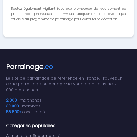
Restez également vigilant face aux promesses de reversement de
prime trop généreuses : fiez-vous uniquement aux avantages
officiels du programme de parrainage pour éviter toute déception.
Parrainage
.co
Le site de parrainage de reference en France. Trouvez un
code parrainage ou partagez le votre parmi plus de 2
000 marchands.
2 000+
marchands
30 000+
membres
56 500+
codes publies
Categories populaires
Alimentation, Supermarchés