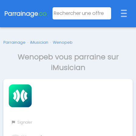
Parrainage
.co
Parrainage
›
iMusician
›
Wenopeb
Wenopeb vous parraine sur
iMusician
Signaler