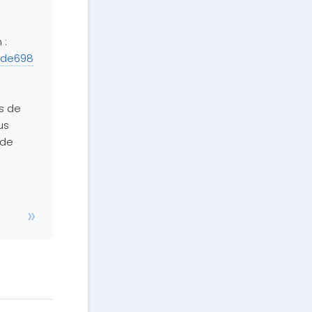
 :
9de698
s de
us
 de