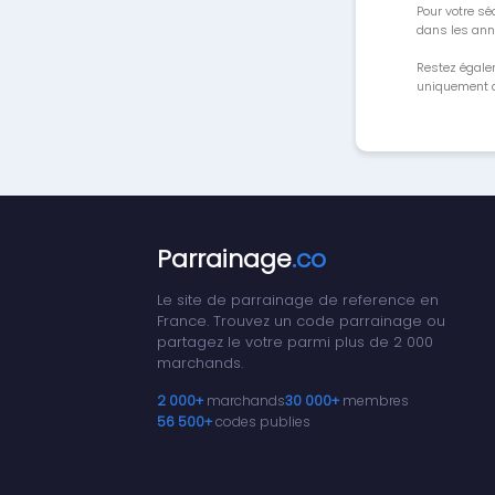
Pour votre séc
dans les ann
Restez égale
uniquement a
Parrainage
.co
Le site de parrainage de reference en
France. Trouvez un code parrainage ou
partagez le votre parmi plus de 2 000
marchands.
2 000+
marchands
30 000+
membres
56 500+
codes publies