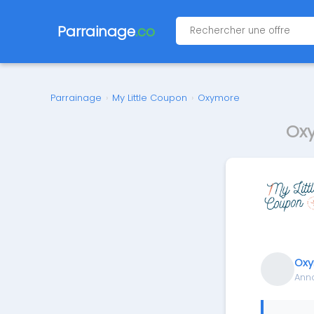
Parrainage
.co
Parrainage
›
My Little Coupon
›
Oxymore
Oxy
Ox
Ann