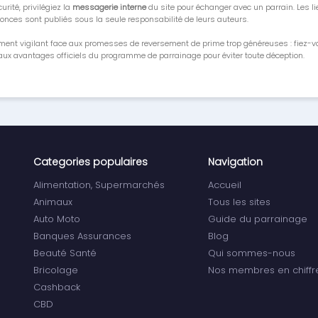
urité, privilégiez la
messagerie interne
du site pour échanger avec un parrain. Les li
onces sont publiés sous la seule responsabilité de leurs auteurs.
ment vigilant face aux promesses de reversement de prime trop généreuses : fiez-
ux avantages officiels du programme de parrainage pour éviter toute déception.
Categories populaires
Navigation
Alimentation, Supermarchés
Accueil
Animaux
Tous les sites
Auto Moto
Guide du parrainage
Banques Assurances
Blog
Beauté Santé
Qui sommes-nous
Bricolage
Nos membres en chiffr
Cashback
CBD