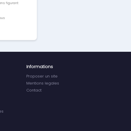
ens figurant
vous
Informations
Proposer un site
Mentions legales
Contact
es