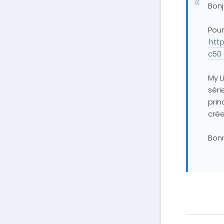
Bonj
Pour
htt
c50
My L
séri
prin
crée
Bon