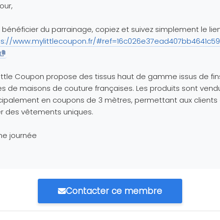
our,
 bénéficier du parrainage, copiez et suivez simplement le lien
ps://www.mylittlecoupon.fr/#ref=16c026e37ead407bb4641c5
ittle Coupon propose des tissus haut de gamme issus de fin
es de maisons de couture françaises. Les produits sont vend
cipalement en coupons de 3 mètres, permettant aux clients
r des vêtements uniques.
ne journée
Contacter ce membre