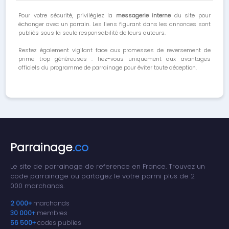
Pour votre sécurité, privilégiez la
messagerie interne
du site pour
échanger avec un parrain. Les liens figurant dans les annonces sont
publiés sous la seule responsabilité de leurs auteurs.
Restez également vigilant face aux promesses de reversement de
prime trop généreuses : fiez-vous uniquement aux avantages
officiels du programme de parrainage pour éviter toute déception.
Parrainage
.co
Le site de parrainage de reference en France. Trouvez un
code parrainage ou partagez le votre parmi plus de 2
000 marchands.
2 000+
marchands
30 000+
membres
56 500+
codes publies