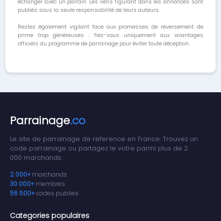
échanger avec un parrain. Les liens figurant dans les annonces sont
publiés sous la seule responsabilité de leurs auteurs.
Restez également vigilant face aux promesses de reversement de
prime trop généreuses : fiez-vous uniquement aux avantages
officiels du programme de parrainage pour éviter toute déception.
Parrainage
.co
Le site de parrainage de reference en France. Trouvez un
code parrainage ou partagez le votre parmi plus de 2
000 marchands.
2 000+
marchands
30 000+
membres
56 500+
codes publies
Categories populaires