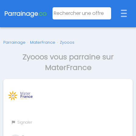
Parrainage
.co
Parrainage
›
MaterFrance
›
Zyooos
Zyooos vous parraine sur
MaterFrance
Signaler