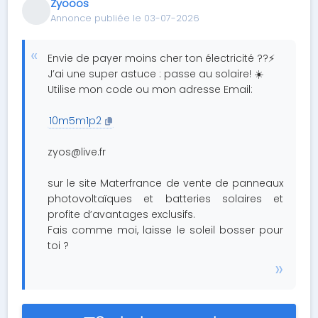
Zyooos
Annonce publiée le 03-07-2026
Envie de payer moins cher ton électricité ??⚡️
J’ai une super astuce : passe au solaire! ☀️
Utilise mon code ou mon adresse Email:
10m5m1p2
zyos@live.fr
sur le site Materfrance de vente de panneaux
photovoltaïques et batteries solaires et
profite d’avantages exclusifs.
Fais comme moi, laisse le soleil bosser pour
toi ?