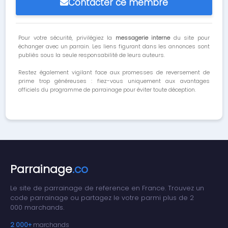
Contacter ce membre
Pour votre sécurité, privilégiez la
messagerie interne
du site pour
échanger avec un parrain. Les liens figurant dans les annonces sont
publiés sous la seule responsabilité de leurs auteurs.
Restez également vigilant face aux promesses de reversement de
prime trop généreuses : fiez-vous uniquement aux avantages
officiels du programme de parrainage pour éviter toute déception.
Parrainage
.co
Le site de parrainage de reference en France. Trouvez un
code parrainage ou partagez le votre parmi plus de 2
000 marchands.
2 000+
marchands