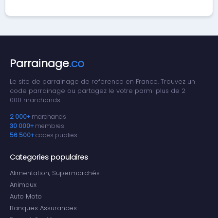
Parrainage
.co
Le site de parrainage de reference en France. Trouvez un
code parrainage ou partagez le votre parmi plus de 2
000 marchands.
2 000+
marchands
30 000+
membres
56 500+
codes publies
Categories populaires
Alimentation, Supermarchés
Animaux
Auto Moto
Banques Assurances