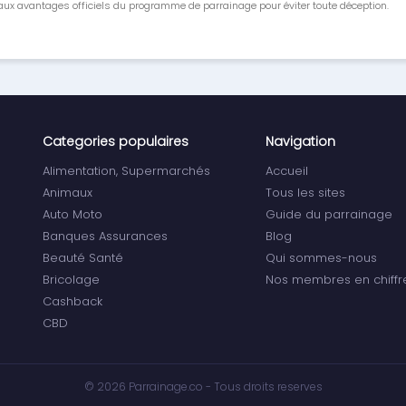
ux avantages officiels du programme de parrainage pour éviter toute déception.
Categories populaires
Navigation
Alimentation, Supermarchés
Accueil
Animaux
Tous les sites
Auto Moto
Guide du parrainage
Banques Assurances
Blog
Beauté Santé
Qui sommes-nous
Bricolage
Nos membres en chiffr
Cashback
CBD
© 2026 Parrainage.co - Tous droits reserves