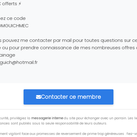
 offerts ⚡
isez ce code
OMGUICHMEC
 pouvez me contacter par mail pour toutes questions sur c
re ou pour prendre connaissance de mes nombreuses offres
rainage
guich@hotmail.fr
Contacter ce membre
urité, privilégiez la
messagerie interne
du site pour échanger avec un parrain. Les li
onces sont publiés sous la seule responsabilité de leurs auteurs.
ment vigilant face aux promesses de reversement de prime trop généreuses : fiez-