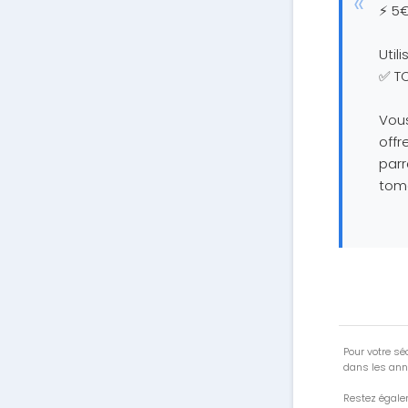
⚡ 5€
Util
✅ T
Vous
off
par
tom
Pour votre séc
dans les ann
Restez égale