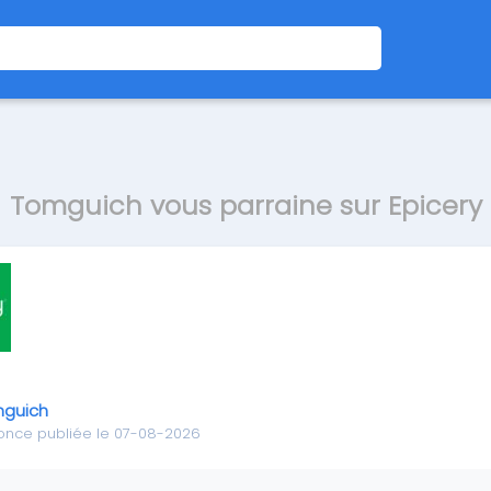
Tomguich vous parraine sur Epicery
guich
once publiée le 07-08-2026