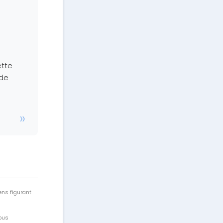
ette
 de
ens figurant
vous