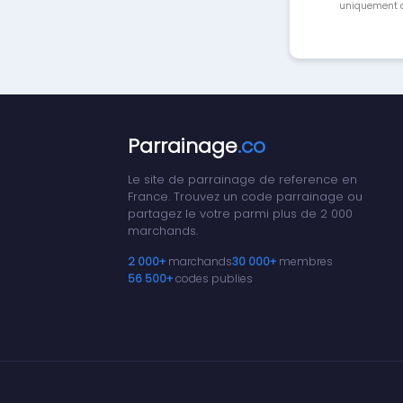
uniquement a
Parrainage
.co
Le site de parrainage de reference en
France. Trouvez un code parrainage ou
partagez le votre parmi plus de 2 000
marchands.
2 000+
marchands
30 000+
membres
56 500+
codes publies