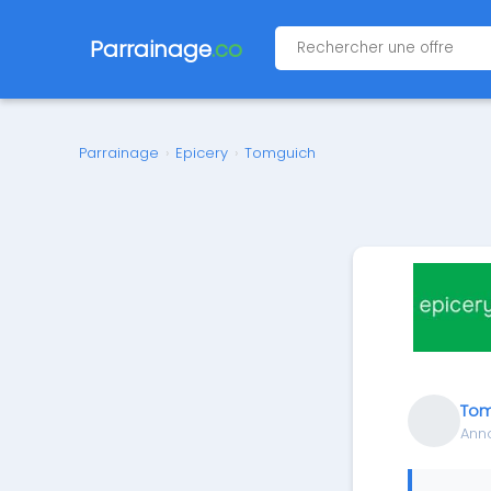
Parrainage
.co
Parrainage
›
Epicery
›
Tomguich
Tom
Ann