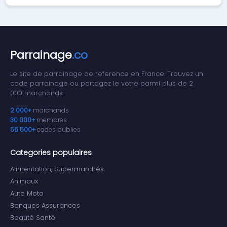
Parrainage
.co
Le site de parrainage de reference en France. Trouvez un
code parrainage ou partagez le votre parmi plus de 2
000 marchands.
2 000+
marchands
30 000+
membres
56 500+
codes publies
Categories populaires
Alimentation, Supermarchés
Animaux
Auto Moto
Banques Assurances
Beauté Santé