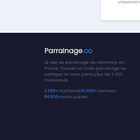
uniquement a
Parrainage
.co
Le site de parrainage de reference en
France. Trouvez un code parrainage ou
partagez le votre parmi plus de 2 000
marchands.
2 000+
marchands
30 000+
membres
56 500+
codes publies