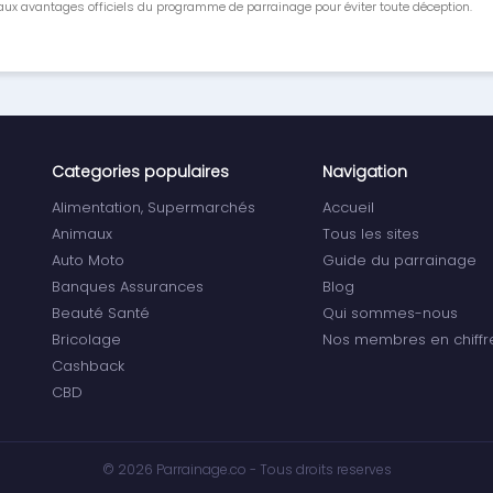
ux avantages officiels du programme de parrainage pour éviter toute déception.
Categories populaires
Navigation
Alimentation, Supermarchés
Accueil
Animaux
Tous les sites
Auto Moto
Guide du parrainage
Banques Assurances
Blog
Beauté Santé
Qui sommes-nous
Bricolage
Nos membres en chiffr
Cashback
CBD
© 2026 Parrainage.co - Tous droits reserves