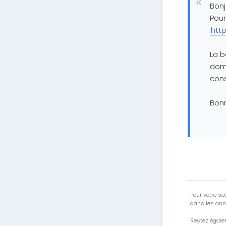
Bonj
Pour
htt
La b
domi
cons
Bonn
Pour votre séc
dans les ann
Restez égale