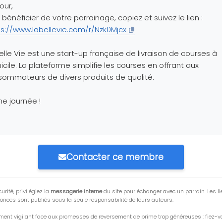
our,
 bénéficier de votre parrainage, copiez et suivez le lien :
ps://www.labellevie.com/r/Nzk0Mjcx
elle Vie est une start-up française de livraison de courses à
cile. La plateforme simplifie les courses en offrant aux
ommateurs de divers produits de qualité.
e journée !
Contacter ce membre
urité, privilégiez la
messagerie interne
du site pour échanger avec un parrain. Les li
onces sont publiés sous la seule responsabilité de leurs auteurs.
ment vigilant face aux promesses de reversement de prime trop généreuses : fiez-