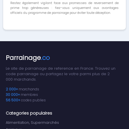
Restez également vigilant face aux promesses de reversement de
prime trop généreuses : fiez-vous uniquement aux avantages
officiels du programme de parrainage pour éviter toute déception.
Parrainage
.co
Le site de parrainage de reference en France. Trouvez un
code parrainage ou partagez le votre parmi plus de 2
000 marchands.
2 000+
marchands
30 000+
membres
56 500+
codes publies
Categories populaires
Alimentation, Supermarchés